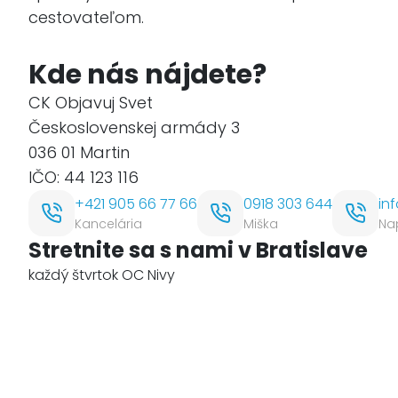
cestovateľom.
Kde nás nájdete?
CK Objavuj Svet
Československej armády 3
036 01
Martin
IČO:
44 123 116
+421 905 66 77 66
0918 303 644
in
Kancelária
Miška
Na
Stretnite sa s nami v Bratislave
každý štvrtok OC Nivy