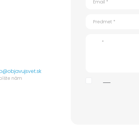
fo@objavujsvet.sk
píšte nám