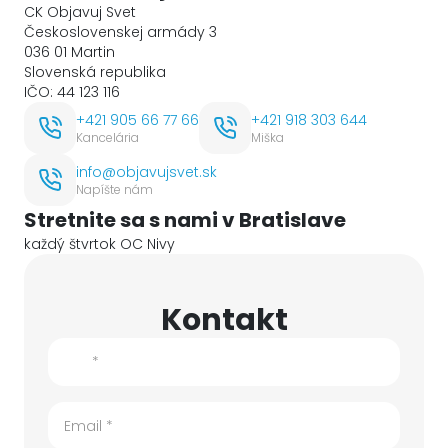
CK Objavuj Svet
Československej armády 3
036 01
Martin
Slovenská republika
IČO:
44 123 116
+421 905 66 77 66
+421 918 303 644
Kancelária
Miška
info@objavujsvet.sk
Napíšte nám
Stretnite sa s nami v Bratislave
každý štvrtok OC Nivy
Kontakt